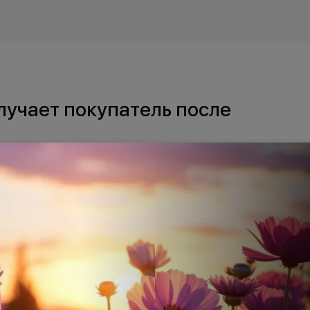
лучает покупатель после
 покупку квартиры в новостройке, получает
тронную почту:
тии (или купли-продажи в случае со сданными
дписью Росреестра о регистрации перехода пр
го госреестра недвижимости) с УКЭП,
ельца собственности.