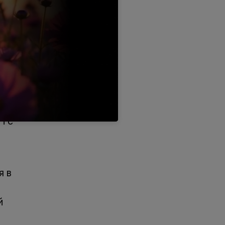
ю
в
Н с
я в
й