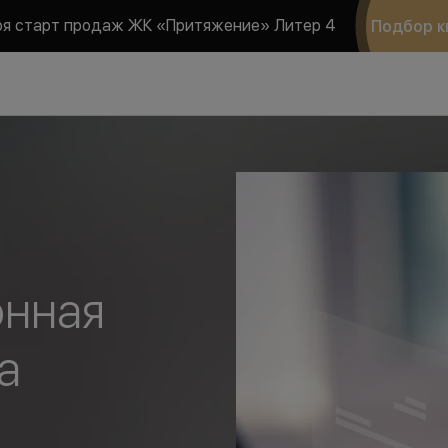
ря старт продаж ЖК «Притяжение» Литер 4
Подбор к
онная
а