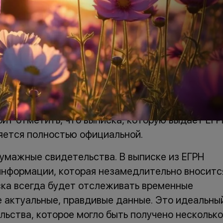
е документы, электронные файлы имеют полну
ержатся все необходимые сведения об объекте
о правах.
мажное свидетельство, подтверждающее
рогресса использование бумажных свидетельст
ит отметить, что выписка, которую выдаёт ЕГР
ляется полностью официальной.
бумажные свидетельства. В выписке из ЕГРН
нформации, которая незамедлительно вноситс
ска всегда будет отслеживать временные
 актуальные, правдивые данные. Это идеальны
ельства, которое могло быть получено несколько