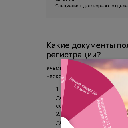
Специалист договорного отдела
Какие документы по
регистрации?
Участник сделки, совершивший
несколько документов на элек
Договор о долевом учас
домами) с электронной по
собственности;
Выписку из ЕГРН (Едино
доказывающую смену влад