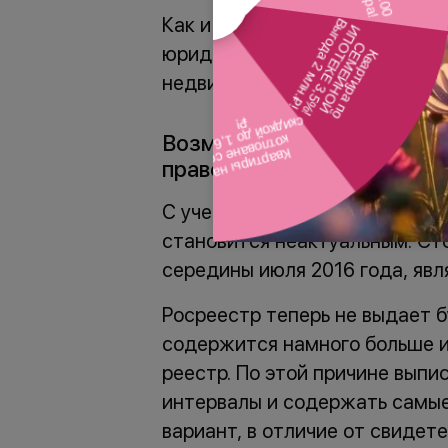
Как и традиционные бумажны
юридическую силу. В них сод
недвижимости, владельце и ег
Возможно ли получить бу
право на собственность?
С учетом технологического п
становится неактуальным. Сто
середины июля 2016 года, яв
Росреестр теперь не выдает 
содержится намного больше и
реестр. По этой причине выпи
интервалы и содержать самые
вариант, в отличие от свидет