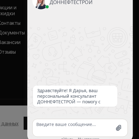
Пн.-Вс.: с 09:00 до 20:00
donneftestroj@mail.ru
Акции и
г. Ростов-на-Дону, ул. Нансена,
скидки
103/1/1
Контакты
Документы
Банки-партнеры:
Вакансии
Отзывы
сональных данных
Соглашаюсь
х данных
Разработка сайта
margooo.ru
РОЙ» © 2016 —
2026
.
ый характер и ни при каких