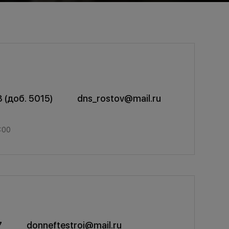
8
(доб. 5015)
dns_rostov@mail.ru
:00
7
donneftestroi@mail.ru