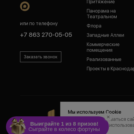
Притяжение
Панорама на
Театральном
или по телефону
Флора
+7 863 270-05-05
Западные Аллеи
Коммерческие
помещения
Заказать звонок
Реализованные
Проекты в Краснода
Политика обраб
Мы используем Cookie
Согласие на р
Продолжая пользоваться сай
Все права на пу
и соглашаетесь с использова
Любая информация
условиях не явля