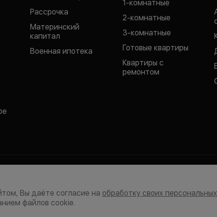
1-комнатные
Рассрочка
2-комнатные
Материнский
3-комнатные
капитал
Готовые квартиры
Военная ипотека
Квартиры с
ремонтом
ре
отки персональных данных
Политика конфиденциальности
екламно-информационные рассылки
Согласие на обработку пер
том, Вы даёте согласие на
обработку своих персональны
бликуемые на сайте материалы принадлежат ООО СК «СЗ ДОННЕФТЕСТ
нием файлов cookie.
, представленная на данном сайте, носит исключительно информационн
ется публичной офертой, определяемой положениями статьи 437 ГК РФ.