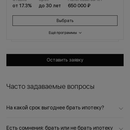
от
19.9
%
до
30
лет
650 000 ₽
от
17.3
%
до
30
лет
650 000 ₽
Выбрать
Выбрать
Ещё программы
Семейная
Оставить заявку
от
29 617 ₽
/мес
Ставка
Срок
Налоговый вычет
от
6
%
до
30
лет
650 000 ₽
Часто задаваемые вопросы
Выбрать
На какой срок выгоднее брать ипотеку?
Есть сомнения: брать или не брать ипотеку