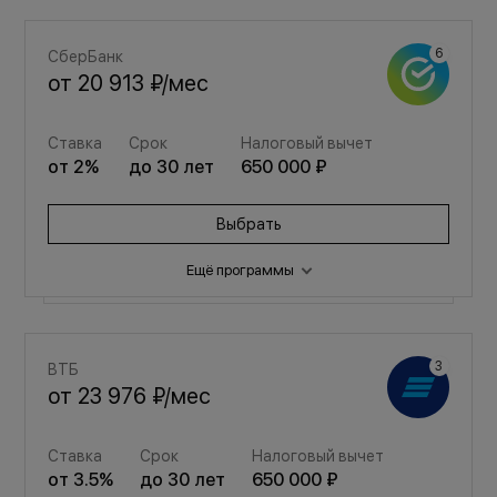
СберБанк
от
20 913 ₽
/мес
Ставка
Срок
Налоговый вычет
от
2
%
до
30
лет
650 000 ₽
Выбрать
Ещё программы
Семейная
ВТБ
от
28 003 ₽
/мес
от
23 976 ₽
/мес
Ставка
Срок
Налоговый вычет
Ставка
Срок
Налоговый вычет
от
3.5
%
до
30
лет
650 000 ₽
от
3.5
%
до
30
лет
650 000 ₽