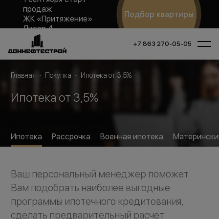
продаж
Подбор квартиры
ЖК «Притяжение»
Литер 4
+7 863 270-05-05
Главная
Покупка
Ипотека от 3,5%
Ипотека от 3,5%
Ипотека
Рассрочка
Военная ипотека
Матерински
Ваш персональный менеджер поможет
Вам подобрать наиболее выгодные
программы ипотечного кредитования,
сделать предварительный расчет