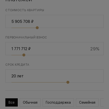
СТОИМОСТЬ КВАРТИРЫ
ПЕРВОНАЧАЛЬНЫЙ ВЗНОС
29%
СРОК КРЕДИТА
Все
Обычная
Господдержка
Семейная
Во