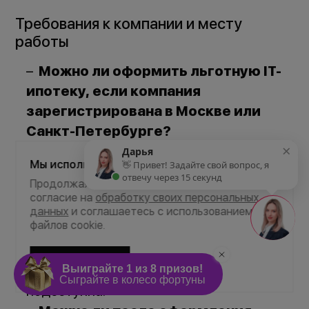
Требования к компании и месту
работы
Можно ли оформить льготную IT-
ипотеку, если компания
зарегистрирована в Москве или
Санкт-Петербурге?
×
Нет, если ипотека оформлена после 1
Дарья
Мы используем Cookie
👋 Привет! Задайте свой вопрос, я
августа 2024 г.
отвечу через 15 секунд
Продолжая пользоваться сайтом, Вы даёте
Влияет ли место регистрации
согласие на
обработку своих персональных
компании на возможность
данных
и соглашаетесь с использованием
файлов cookie.
получения ипотеки?
Да, если компания зарегистрирована в
Соглашаюсь
Москве или Санкт-Петербурге, ипотека
недоступна.