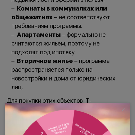
Комнаты в коммуналках или
общежитиях
– не соответствуют
требованиям программы.
Апартаменты
– формально не
считаются жильем, поэтому не
подходят под ипотеку.
Вторичное жилье
– программа
распространяется только на
новостройки и дома от юридических
лиц.
Для покупки этих объектов IT-
специалистам придется оформлять
ипотеку на общих условиях без льготной
процентной ставки.