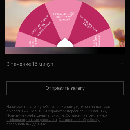
Консультация
Ваш персональный менеджер
свяжется с Вами в удобное для Вас
время
В течение 15 минут
Отправить заявку
Нажимая на кнопку «
Отправить заявку
», вы соглашаетесь
с условиями
Политики обработки персональных данных
,
Политики конфиденциальности
,
Согласия на рекламно-
информационные рассылки
,
Согласия на обработку
персональных данных
.