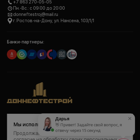
+7 863 270-05-05
Пн.-Вс.: с 09:00 до 20:00
donneftestroj@mail.ru
г. Ростов-на-Дону, ул. Нансена, 103/1/1
Банки-партнеры:
Политика обработки персональных данных
×
Дарья
Политика конфиденциальности
Мы используем Cookie
👋 Привет! Задайте свой вопрос, я
Согласие на рекламно-информационные рассылки
отвечу через 15 секунд
Согласие на обработку персональных данных
Продолжая пользоваться сайтом, Вы даёте
согласие на
обработку своих персональных