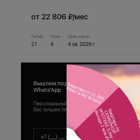
от
22 806 ₽
/мес
Литер
Этаж
Срок сдачи
2.1
4
4 кв. 2029 г.
Вышлем подборку квартир в
Whats'App
Персональный менеджер подберет для
Вас лучшее планировочное решение