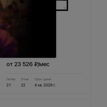
1-комнатная, 41,5 м²
Панорама на Театральном
от
23 526 ₽
/мес
Литер
Этаж
Срок сдачи
2.1
22
4 кв. 2029 г.