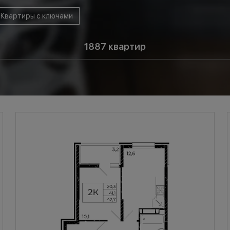
Квартиры с ключами
я
1887
квартир