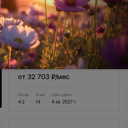
1-комнатная, 37 м²
Флора
НЕсемейная ипотека от 2,5%
от
32 703 ₽
/мес
Литер
Этаж
Срок сдачи
4.2
14
4 кв. 2027 г.