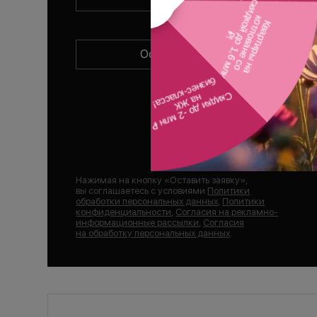
Оставить заявку
Нажимая на кнопку «
Оставить заявку
»,
вы соглашаетесь с условиями
Политики
обработки персональных данных
,
Политики
конфиденциальности
,
Согласия на рекламно-
информационные рассылки
,
Согласия
на обработку персональных данных
.