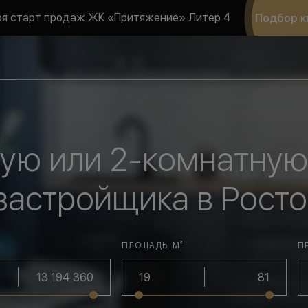
ря старт продаж ЖК «Притяжение» Литер 4
Подбор к
ную или 2-комнатную
 застройщика в Рост
ПЛОЩАДЬ, М²
П