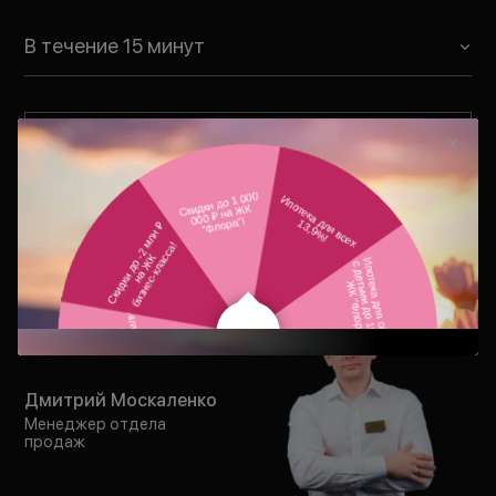
В течение 15 минут
Отправить заявку
Нажимая на кнопку «
Отправить заявку
», вы соглашаетесь
с условиями
Политики обработки персональных данных
,
Политики конфиденциальности
,
Согласия на рекламно-
информационные рассылки
,
Согласия на обработку
персональных данных
.
Дмитрий Москаленко
Менеджер отдела
продаж