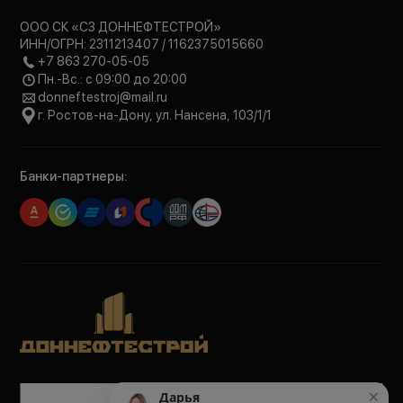
ООО СК «СЗ ДОННЕФТЕСТРОЙ»
ИНН/ОГРН: 2311213407 / 1162375015660
+7 863 270-05-05
Пн.-Вс.: с 09:00 до 20:00
donneftestroj@mail.ru
г. Ростов-на-Дону, ул. Нансена, 103/1/1
Банки-партнеры:
Политика обработки персональных данных
×
Дарья
Политика конфиденциальности