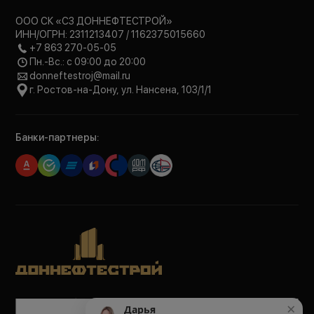
ООО СК «СЗ ДОННЕФТЕСТРОЙ»
ИНН/ОГРН: 2311213407 / 1162375015660
+7 863 270-05-05
Пн.-Вс.: с 09:00 до 20:00
donneftestroj@mail.ru
г. Ростов-на-Дону, ул. Нансена, 103/1/1
Банки-партнеры:
Политика обработки персональных данных
×
Дарья
Политика конфиденциальности