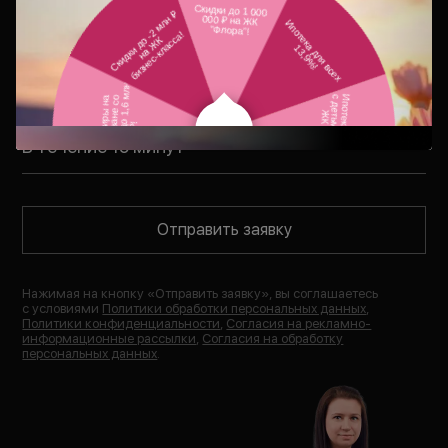
свяжется с Вами в удобное для Вас
время
В течение 15 минут
Отправить заявку
Нажимая на кнопку «
Отправить заявку
», вы соглашаетесь
с условиями
Политики обработки персональных данных
,
Политики конфиденциальности
,
Согласия на рекламно-
информационные рассылки
,
Согласия на обработку
персональных данных
.