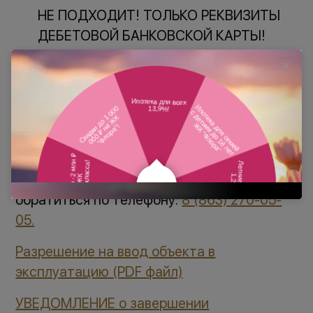
НЕ ПОДХОДИТ! ТОЛЬКО РЕКВИЗИТЫ
ДЕБЕТОВОЙ БАНКОВСКОЙ КАРТЫ!
Также в связи с эпидемиологической
ситуацией в стране просим при себе
иметь средства индивидуальной зашиты -
маска, перчатки.
За более подробной информацией по
приему помещения, Вы можете
обратиться по телефону:
8 (863) 270-05-
05.
Разрешение на ввод объекта в
эксплуатацию (PDF файл)
УВЕДОМЛЕНИЕ о завершении