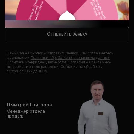
В течение 15 минут
Отправить заявку
Нажимая на кнопку «
Отправить заявку
», вы соглашаетесь
с условиями
Политики обработки персональных данных
,
Политики конфиденциальности
,
Согласия на рекламно-
информационные рассылки
,
Согласия на обработку
персональных данных
.
Дмитрий Григоров
Менеджер отдела
продаж