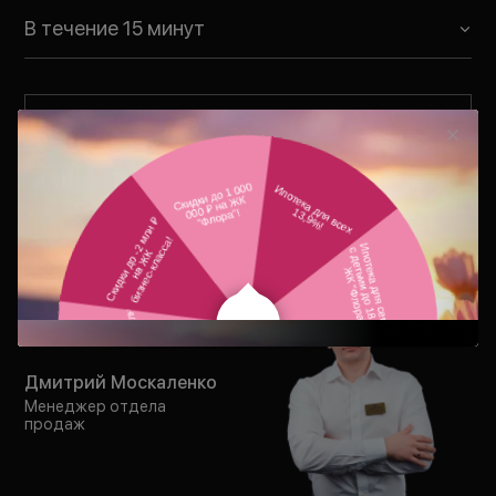
В течение 15 минут
Отправить заявку
Нажимая на кнопку «
Отправить заявку
», вы соглашаетесь
с условиями
Политики обработки персональных данных
,
Политики конфиденциальности
,
Согласия на рекламно-
информационные рассылки
,
Согласия на обработку
персональных данных
.
Дмитрий Москаленко
Менеджер отдела
продаж