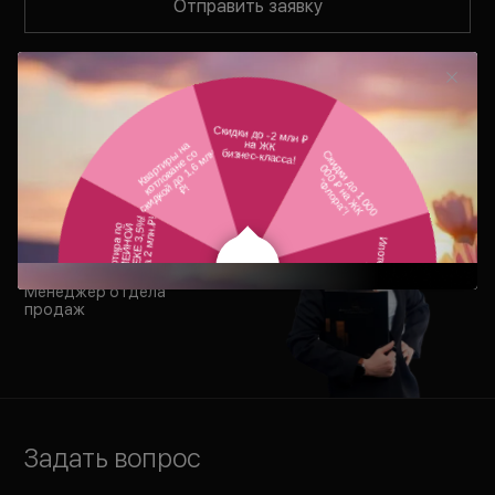
Отправить заявку
Нажимая на кнопку «
Отправить заявку
», вы соглашаетесь
с условиями
Политики обработки персональных данных
,
Политики конфиденциальности
,
Согласия на рекламно-
информационные рассылки
,
Согласия на обработку
персональных данных
.
Светлана Слюсарь
Менеджер отдела
продаж
Задать вопрос