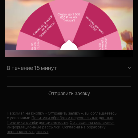
Консультация
Ваш персональный менеджер
свяжется с Вами в удобное для Вас
время
В течение 15 минут
Отправить заявку
Нажимая на кнопку «
Отправить заявку
», вы соглашаетесь
с условиями
Политики обработки персональных данных
,
Политики конфиденциальности
,
Согласия на рекламно-
информационные рассылки
,
Согласия на обработку
персональных данных
.