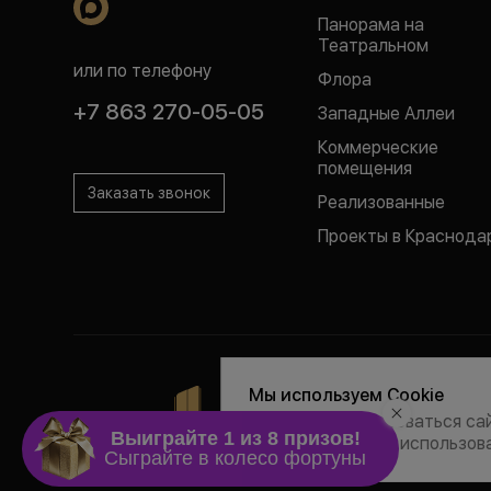
Панорама на
Театральном
или по телефону
Флора
+7 863 270-05-05
Западные Аллеи
Коммерческие
помещения
Заказать звонок
Реализованные
Проекты в Краснода
Политика обраб
Мы используем Cookie
Согласие на р
Продолжая пользоваться сай
Все права на пу
и соглашаетесь с использова
Любая информация
условиях не явля