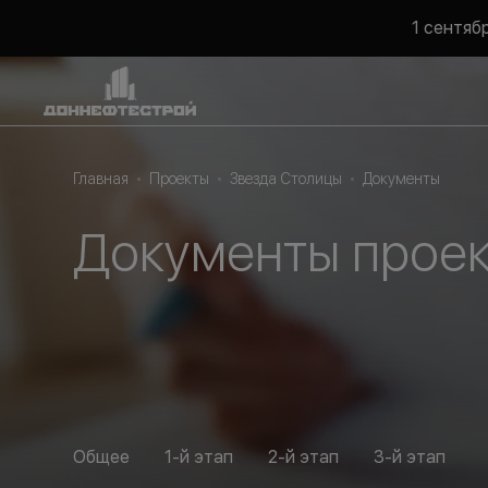
1 сентяб
Главная
Проекты
Звезда Столицы
Документы
Документы проек
Общее
1-й этап
2-й этап
3-й этап