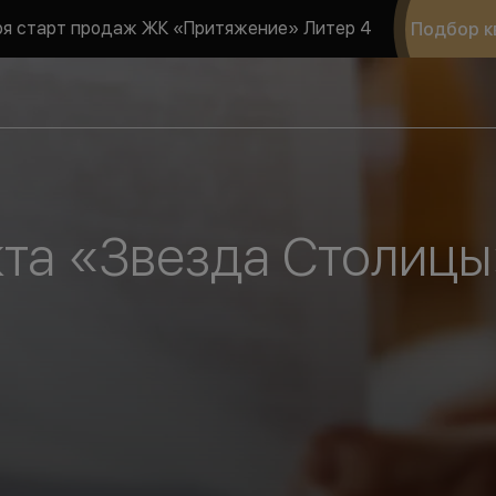
ря старт продаж ЖК «Притяжение» Литер 4
Подбор к
та «Звезда Столиц