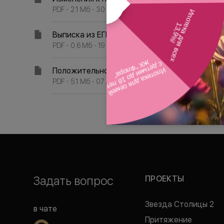
PDF
2.1
Мб
30 янв. 2018 г.
Выписка из ЕГРН
PDF
0.6
Мб
19 янв. 2018 г.
Положительное заключение экспертизы
PDF
5.1
Мб
07 дек. 2017 г.
Задать вопрос
ПРОЕКТЫ
Звезда Столицы 2
в чате
Притяжение