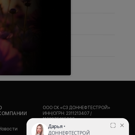
О
ООО СК «СЗ ДОННЕФТЕСТРОЙ»
КОМПАНИИ
ИНН/ОГРН: 2311213407 /
1162375015660
+7 863 270-05-05
Новости
Пн.-Вс.: с 09:00 до 20:00