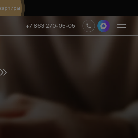
вартиры
+7 863 270-05-05
ы»