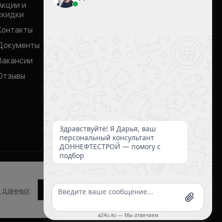
donneftestroj@mail.ru
Акции и
г. Ростов-на-Дону, ул. Нансена,
скидки
103/1/1
Контакты
Документы
Банки-партнеры:
Вакансии
Отзывы
сональных данных
Соглашаюсь
х данных
Разработка сайта
margooo.ru
РОЙ» © 2016 —
2026
.
ый характер и ни при каких