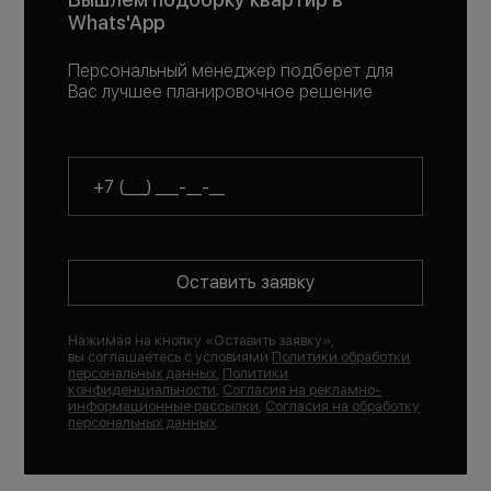
Whats'App
Персональный менеджер подберет для
Вас лучшее планировочное решение
Оставить заявку
Нажимая на кнопку «
Оставить заявку
»,
вы соглашаетесь с условиями
Политики обработки
персональных данных
,
Политики
конфиденциальности
,
Согласия на рекламно-
информационные рассылки
,
Согласия на обработку
персональных данных
.