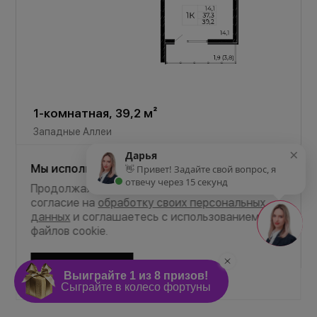
1-комнатная, 39,2 м²
Западные Аллеи
×
Дарья
НЕсемейная ипотека от 2,5%
Мы используем Cookie
👋 Привет! Задайте свой вопрос, я
отвечу через 15 секунд
Продолжая пользоваться сайтом, Вы даёте
от
20 329 ₽
/мес
согласие на
обработку своих персональных
данных
и соглашаетесь с использованием
файлов cookie.
Литер
Этаж
Срок сдачи
5.2
12
Сдан
Соглашаюсь