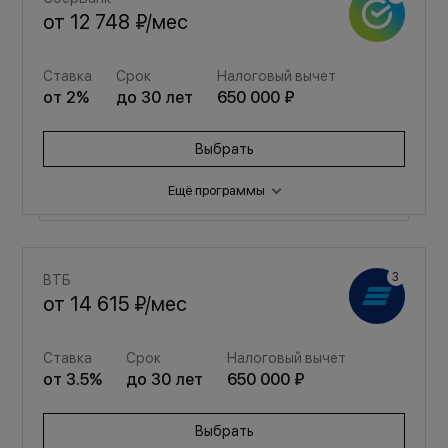
от
12 748 ₽
/мес
Ставка
Срок
Налоговый вычет
от
2
%
до
30
лет
650 000 ₽
Выбрать
Ещё программы
Семейная
ВТБ
от
17 070 ₽
/мес
от
14 615 ₽
/мес
Ставка
Срок
Налоговый вычет
Ставка
Срок
Налоговый вычет
от
3.5
%
до
30
лет
650 000 ₽
от
3.5
%
до
30
лет
650 000 ₽
Выбрать
Выбрать