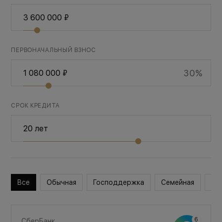
ПЕРВОНАЧАЛЬНЫЙ ВЗНОС
30%
СРОК КРЕДИТА
Все
Обычная
Господдержка
Семейная
Во
СберБанк