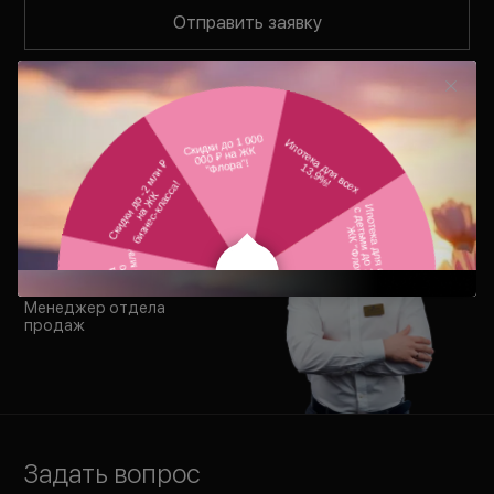
Отправить заявку
Нажимая на кнопку «
Отправить заявку
», вы соглашаетесь
с условиями
Политики обработки персональных данных
,
Политики конфиденциальности
,
Согласия на рекламно-
информационные рассылки
,
Согласия на обработку
персональных данных
.
Дмитрий Москаленко
Менеджер отдела
продаж
Задать вопрос