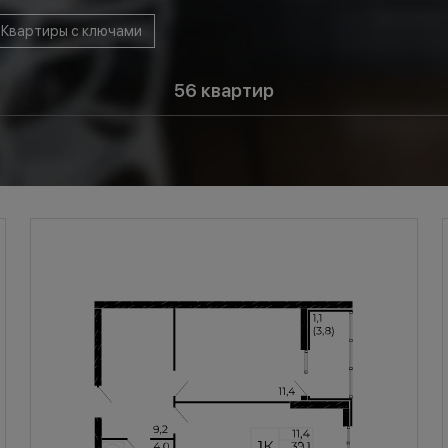
Квартиры с ключами
я
56
квартир