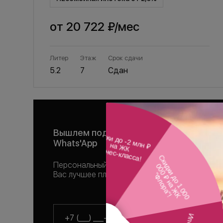
от
20 722 ₽
/мес
Литер
Этаж
Срок сдачи
5.2
7
Сдан
Вышлем подборку квартир в
Whats'App
Персональный менеджер подберет для
Вас лучшее планировочное решение