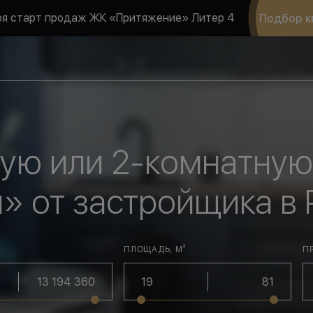
ря старт продаж ЖК «Притяжение» Литер 4
Подбор к
ную или 2-комнатную
» от застройщика в
ПЛОЩАДЬ, М²
П