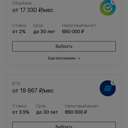
СберБанк
от
17 330 ₽
/мес
Ставка
Срок
Налоговый вычет
от
2
%
до
30
лет
650 000 ₽
Выбрать
Ещё программы
Семейная
ВТБ
от
23 205 ₽
/мес
от
19 867 ₽
/мес
Ставка
Срок
Налоговый вычет
Ставка
Срок
Налоговый вычет
от
3.5
%
до
30
лет
650 000 ₽
от
3.5
%
до
30
лет
650 000 ₽
Выбрать
Выбрать