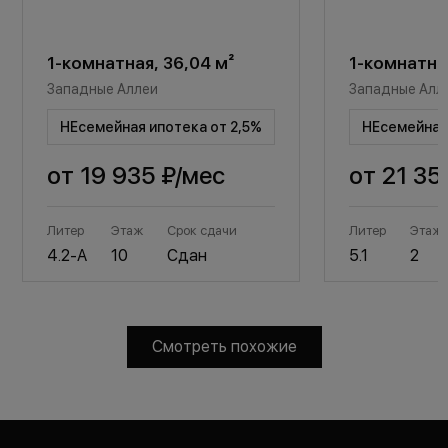
1-комнатная, 36,04 м²
1-комнатная
Западные Аллеи
Западные Алл
НЕсемейная ипотека от 2,5%
НЕсемейная 
от
19 935 ₽
/мес
от
21 35
Литер
Этаж
Срок сдачи
Литер
Этаж
4.2-А
10
Сдан
5.1
2
Смотреть похожие