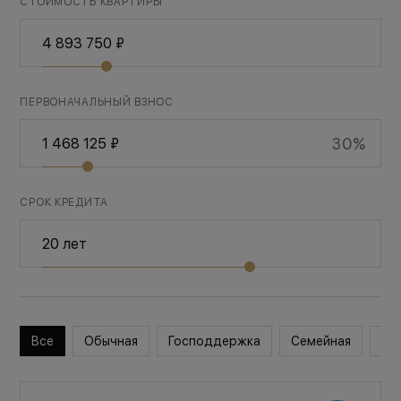
СТОИМОСТЬ КВАРТИРЫ
ПЕРВОНАЧАЛЬНЫЙ ВЗНОС
30%
СРОК КРЕДИТА
Все
Обычная
Господдержка
Семейная
Во