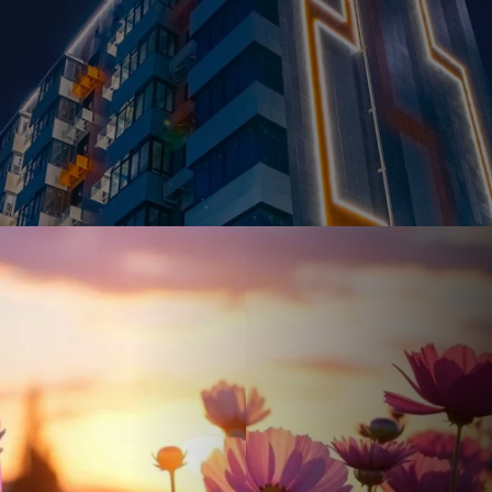
Ставка
Обычная
от
17.5
%
от
56 887 ₽
/мес
Налоговый 
650 000 ₽