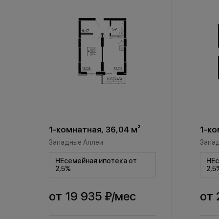
1-комнатная, 36,04 м²
1-ко
Западные Аллеи
Запа
НЕсемейная ипотека от
НЕс
2,5%
2,5
от
19 935 ₽
/мес
от