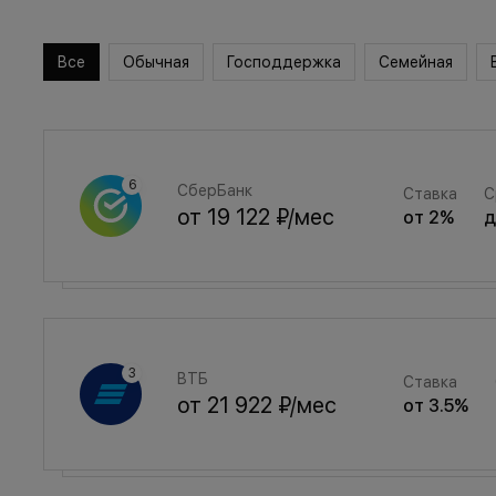
Все
Обычная
Господдержка
Семейная
СберБанк
Ставка
С
от
19 122 ₽
/мес
от
2
%
Семейная
Ставка
ВТБ
Ставка
от
25 605 ₽
/мес
от
3.5
%
от
21 922 ₽
/мес
от
3.5
%