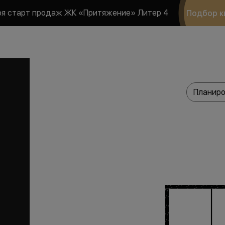
ря старт продаж ЖК «Притяжение» Литер 4
Подбор к
Планиро