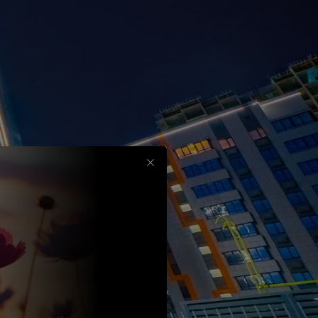
Срок
до
30
лет
Выбрать
вычет