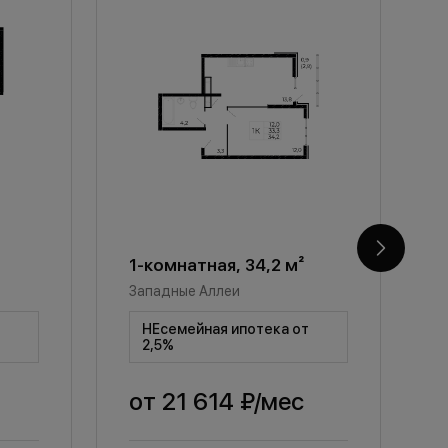
1-комнатная, 34,2 м²
1
Западные Аллеи
З
т
НЕсемейная ипотека от
2,5%
от
21 614 ₽
/мес