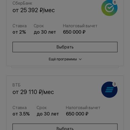
СберБанк
от
25 392 ₽
/мес
Ставка
Срок
Налоговый вычет
от
2
%
до
30
лет
650 000 ₽
Выбрать
Ещё программы
Семейная
ВТБ
от
34 001 ₽
/мес
от
29 110 ₽
/мес
Ставка
Срок
Налоговый вычет
Ставка
Срок
Налоговый вычет
от
3.5
%
до
30
лет
650 000 ₽
от
3.5
%
до
30
лет
650 000 ₽
Выбрать
Выбрать