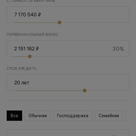
СТОИМОСТЬ КВАРТИРЫ
ПЕРВОНАЧАЛЬНЫЙ ВЗНОС
30%
СРОК КРЕДИТА
Все
Обычная
Господдержка
Семейная
Во