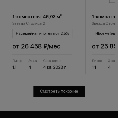
1-комнатная, 46,03 м²
1-комнатная
Звезда Столицы 2
Звезда Столи
НЕсемейная ипотека от 2,5%
НЕсемейная 
от
26 458 ₽
/мес
от
25 85
Литер
Этаж
Срок сдачи
Литер
Этаж
1.1
4
4 кв. 2028 г.
1.1
4
Смотреть похожие