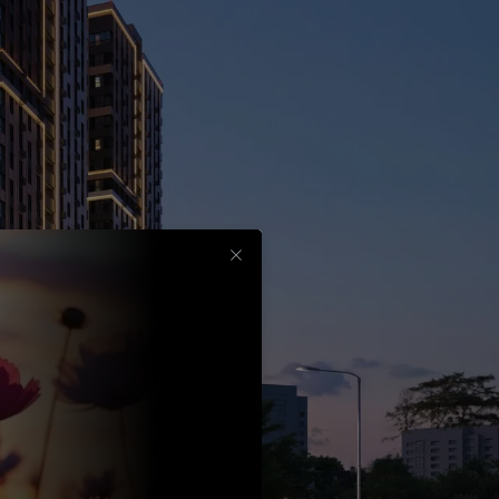
Срок
до
30
лет
Выбрать
вычет