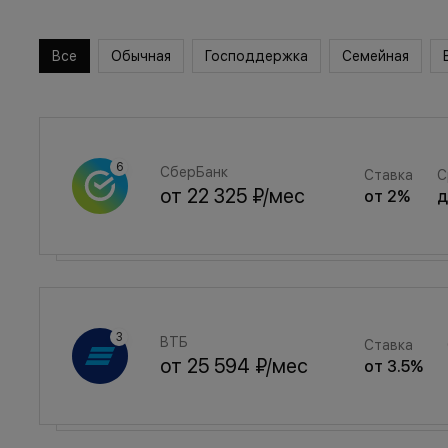
Все
Обычная
Господдержка
Семейная
СберБанк
Ставка
С
от
22 325 ₽
/мес
от
2
%
Семейная
Ставка
ВТБ
Ставка
от
29 893 ₽
/мес
от
3.5
%
от
25 594 ₽
/мес
от
3.5
%