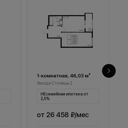
1-комнатная, 46,03 м²
1
Звезда Столицы 2
З
т
НЕсемейная ипотека от
2,5%
от
26 458 ₽
/мес