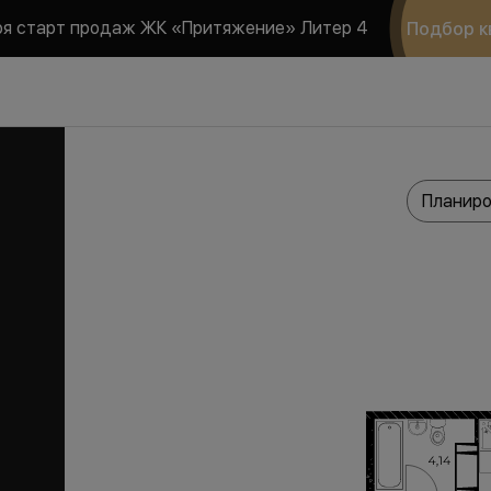
ря старт продаж ЖК «Притяжение» Литер 4
Подбор к
Планиро