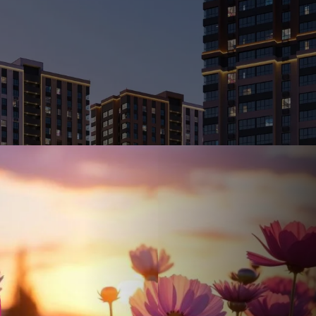
Ставка
Обычная
от
17.5
%
от
66 413 ₽
/мес
Налоговый 
650 000 ₽