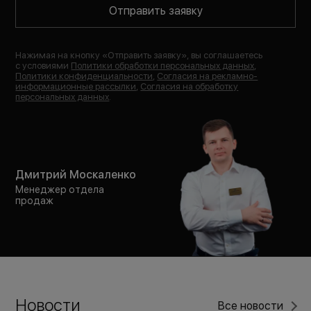
Отправить заявку
Нажимая на кнопку «
Отправить заявку
», вы соглашаетесь
с условиями
Политики обработки персональных данных
,
Политики конфиденциальности
,
Согласия на рекламно-
информационные рассылки
,
Согласия на обработку
персональных данных
.
Дмитрий Москаленко
Менеджер отдела
продаж
Новости
Все новости