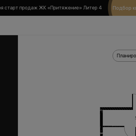
ря старт продаж ЖК «Притяжение» Литер 4
Подбор к
Планиро