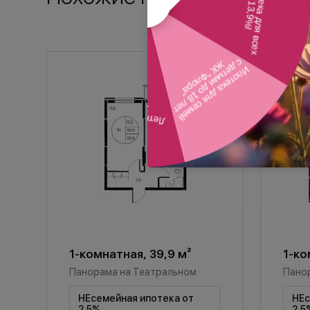
1-комнатная, 39,9 м²
1-ко
Панорама на Театральном
Пано
НЕсемейная ипотека от
НЕс
2,5%
2,5