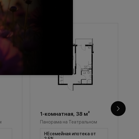
1-комнатная, 38 м²
1
м
Панорама на Театральном
П
т
НЕсемейная ипотека от
2,5%