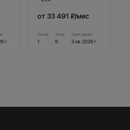
от
33 491 ₽
/мес
чи
Литер
Этаж
Срок сдачи
Л
6 г.
1
6
3 кв. 2026 г.
1