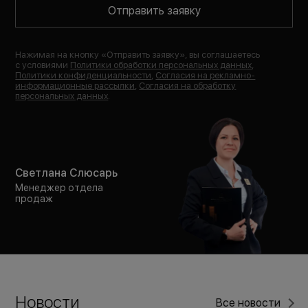
Отправить заявку
Нажимая на кнопку «
Отправить заявку
», вы соглашаетесь
с условиями
Политики обработки персональных данных
,
Политики конфиденциальности
,
Согласия на рекламно-
информационные рассылки
,
Согласия на обработку
персональных данных
.
Светлана Слюсарь
Менеджер отдела
продаж
Новости
Все новости