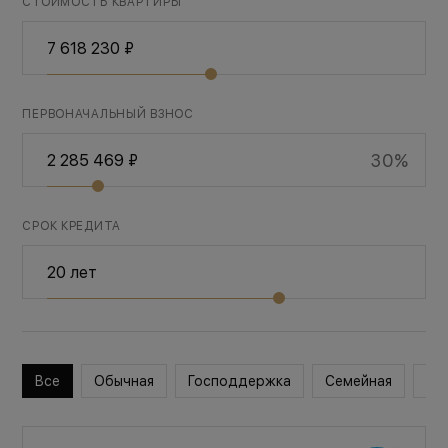
СТОИМОСТЬ КВАРТИРЫ
ПЕРВОНАЧАЛЬНЫЙ ВЗНОС
30%
СРОК КРЕДИТА
Все
Обычная
Господдержка
Семейная
Во