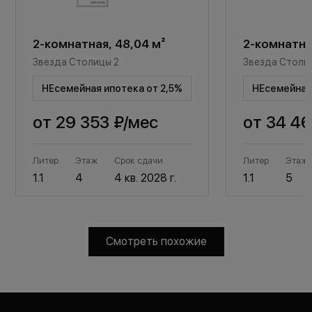
2-комнатная, 48,04 м²
2-комнатная
Звезда Столицы 2
Звезда Столи
НЕсемейная ипотека от 2,5%
НЕсемейная 
от
29 353 ₽
/мес
от
34 46
Литер
Этаж
Срок сдачи
Литер
Этаж
1.1
4
4 кв. 2028 г.
1.1
5
Смотреть похожие