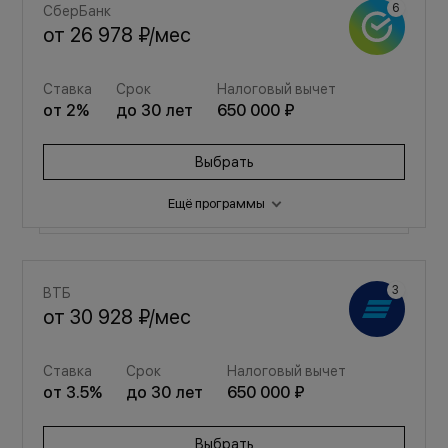
СберБанк
от
26 978 ₽
/мес
Ставка
Срок
Налоговый вычет
от
2
%
до
30
лет
650 000 ₽
Выбрать
Ещё программы
Семейная
ВТБ
от
36 124 ₽
/мес
от
30 928 ₽
/мес
Ставка
Срок
Налоговый вычет
Ставка
Срок
Налоговый вычет
от
3.5
%
до
30
лет
650 000 ₽
от
3.5
%
до
30
лет
650 000 ₽
Выбрать
Выбрать