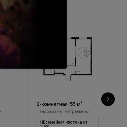
2-комнатная, 55 м²
2
м
Панорама на Театральном
П
т
НЕсемейная ипотека от
2,5%