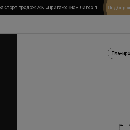
ря старт продаж ЖК «Притяжение» Литер 4
Подбор к
Планиро