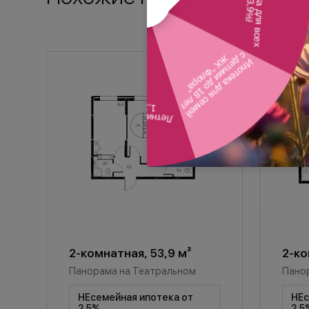
2-комнатная, 53,9 м²
2-ко
Панорама на Театральном
Пано
НЕсемейная ипотека от
НЕс
2,5%
2,5