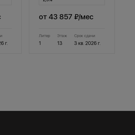
с
от
43 857 ₽
/мес
чи
Литер
Этаж
Срок сдачи
Л
6 г.
1
13
3 кв. 2026 г.
1