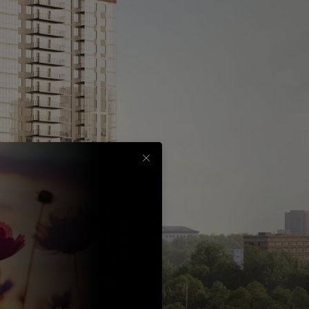
Срок
до
30
лет
Выбрать
вычет