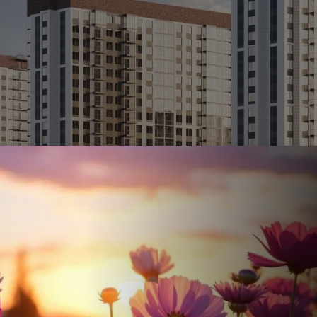
Ставка
Обычная
от
17.5
%
от
86 721 ₽
/мес
Налоговый 
650 000 ₽