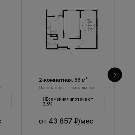
2-комнатная, 55 м²
2
м
Панорама на Театральном
П
т
НЕсемейная ипотека от
2,5%
с
от
43 857 ₽
/мес