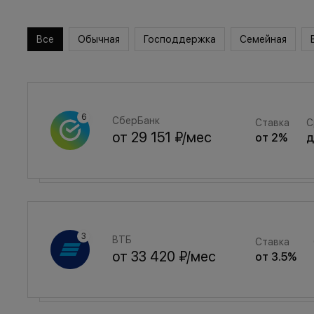
Все
Обычная
Господдержка
Семейная
СберБанк
Ставка
С
от
29 151 ₽
/мес
от
2
%
Семейная
Ставка
ВТБ
Ставка
от
39 034 ₽
/мес
от
3.5
%
от
33 420 ₽
/мес
от
3.5
%