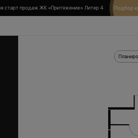
ря старт продаж ЖК «Притяжение» Литер 4
Подбор к
Планиро