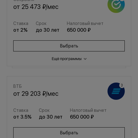
от
25 473 ₽
/мес
Ставка
Срок
Налоговый вычет
от
2
%
до
30
лет
650 000 ₽
Выбрать
Ещё программы
Семейная
ВТБ
от
34 109 ₽
/мес
от
29 203 ₽
/мес
Ставка
Срок
Налоговый вычет
Ставка
Срок
Налоговый вычет
от
3.5
%
до
30
лет
650 000 ₽
от
3.5
%
до
30
лет
650 000 ₽
Выбрать
Выбрать