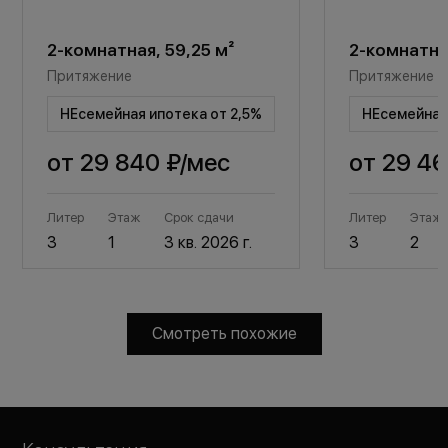
2-комнатная, 59,25 м²
2-комнатная
Притяжение
Притяжение
НЕсемейная ипотека от 2,5%
НЕсемейная 
от
29 840 ₽
/мес
от
29 46
Литер
Этаж
Срок сдачи
Литер
Этаж
3
1
3 кв. 2026 г.
3
2
Смотреть похожие