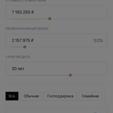
СТОИМОСТЬ КВАРТИРЫ
ПЕРВОНАЧАЛЬНЫЙ ВЗНОС
30%
СРОК КРЕДИТА
Все
Обычная
Господдержка
Семейная
Во