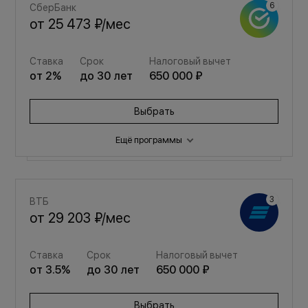
СберБанк
от
25 473 ₽
/мес
Ставка
Срок
Налоговый вычет
от
2
%
до
30
лет
650 000 ₽
Выбрать
Ещё программы
Семейная
ВТБ
от
34 109 ₽
/мес
от
29 203 ₽
/мес
Ставка
Срок
Налоговый вычет
Ставка
Срок
Налоговый вычет
от
3.5
%
до
30
лет
650 000 ₽
от
3.5
%
до
30
лет
650 000 ₽
Выбрать
Выбрать