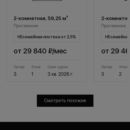
2-комнатная, 59,25 м²
2-комнатная
Притяжение
Притяжение
НЕсемейная ипотека от 2,5%
НЕсемейная 
от
29 840 ₽
/мес
от
29 46
Литер
Этаж
Срок сдачи
Литер
Этаж
3
1
3 кв. 2026 г.
3
2
Смотреть похожие