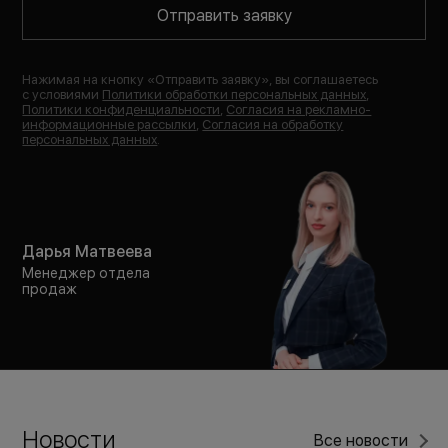
Отправить заявку
Нажимая на кнопку «
Отправить заявку
», вы соглашаетесь
с условиями
Политики обработки персональных данных
,
Политики конфиденциальности
,
Согласия на рекламно-
информационные рассылки
,
Согласия на обработку
персональных данных
.
Дарья Матвеева
Менеджер отдела
продаж
Новости
Все новости