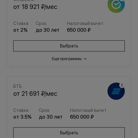
от
18 921 ₽
/мес
Ставка
Срок
Налоговый вычет
от
2
%
до
30
лет
650 000 ₽
Выбрать
Ещё программы
Семейная
ВТБ
от
25 335 ₽
/мес
от
21 691 ₽
/мес
Ставка
Срок
Налоговый вычет
Ставка
Срок
Налоговый вычет
от
3.5
%
до
30
лет
650 000 ₽
от
3.5
%
до
30
лет
650 000 ₽
Выбрать
Выбрать