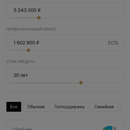
ПЕРВОНАЧАЛЬНЫЙ ВЗНОС
30%
СРОК КРЕДИТА
Все
Обычная
Господдержка
Семейная
Во
СберБанк