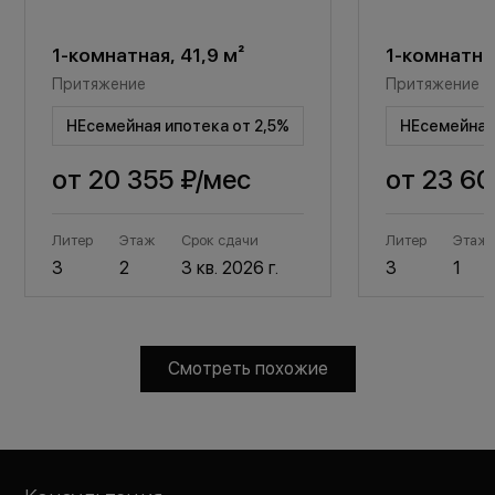
1-комнатная, 41,9 м²
1-комнатная
Притяжение
Притяжение
НЕсемейная ипотека от 2,5%
НЕсемейная 
от
20 355 ₽
/мес
от
23 60
Литер
Этаж
Срок сдачи
Литер
Этаж
3
2
3 кв. 2026 г.
3
1
Смотреть похожие