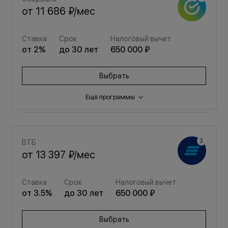
от
11 686 ₽
/мес
Ставка
Срок
Налоговый вычет
от
2
%
до
30
лет
650 000 ₽
Выбрать
Ещё программы
Семейная
ВТБ
от
15 648 ₽
/мес
от
13 397 ₽
/мес
Ставка
Срок
Налоговый вычет
Ставка
Срок
Налоговый вычет
от
3.5
%
до
30
лет
650 000 ₽
от
3.5
%
до
30
лет
650 000 ₽
Выбрать
Выбрать