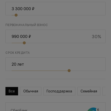
ПЕРВОНАЧАЛЬНЫЙ ВЗНОС
30%
СРОК КРЕДИТА
Все
Обычная
Господдержка
Семейная
Во
СберБанк