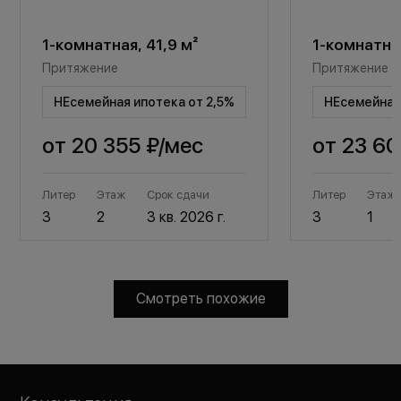
1-комнатная, 41,9 м²
1-комнатная
Притяжение
Притяжение
НЕсемейная ипотека от 2,5%
НЕсемейная 
от
20 355 ₽
/мес
от
23 60
Литер
Этаж
Срок сдачи
Литер
Этаж
3
2
3 кв. 2026 г.
3
1
Смотреть похожие