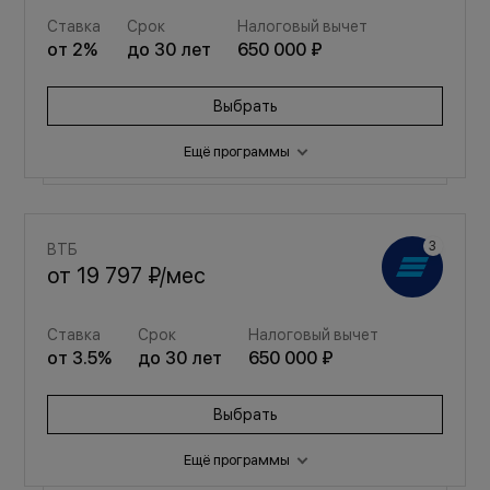
Ставка
Срок
Налоговый вычет
от
2
%
до
30
лет
650 000 ₽
Выбрать
Ещё программы
Семейная
ВТБ
от
23 123 ₽
/мес
от
19 797 ₽
/мес
Ставка
Срок
Налоговый вычет
Ставка
Срок
Налоговый вычет
от
3.5
%
до
30
лет
650 000 ₽
от
3.5
%
до
30
лет
650 000 ₽
Выбрать
Выбрать
Ещё программы
Семейная