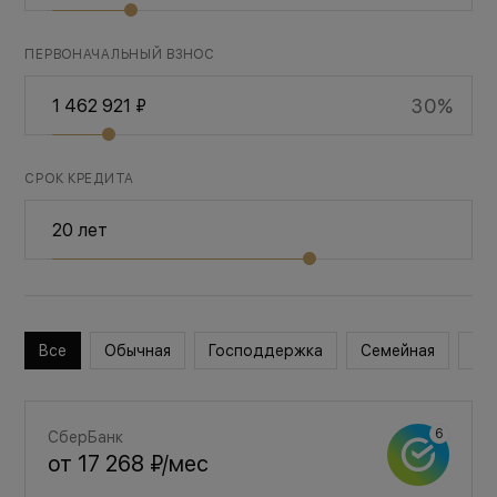
ПЕРВОНАЧАЛЬНЫЙ ВЗНОС
30%
СРОК КРЕДИТА
Все
Обычная
Господдержка
Семейная
Во
СберБанк
от
17 268 ₽
/мес