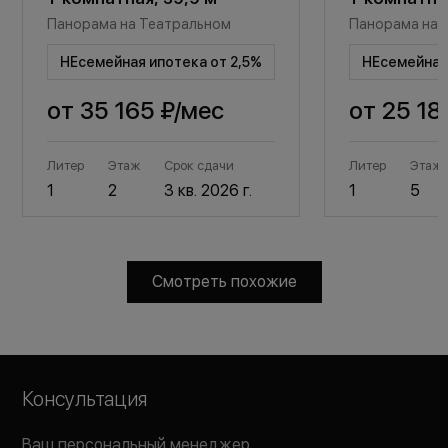
Панорама на Театральном
Панорама на 
НЕсемейная ипотека от 2,5%
НЕсемейная 
от
35 165 ₽
/мес
от
25 18
Литер
Этаж
Срок сдачи
Литер
Этаж
1
2
3 кв. 2026 г.
1
5
Смотреть похожие
Консультация
Ваш персональный менеджер