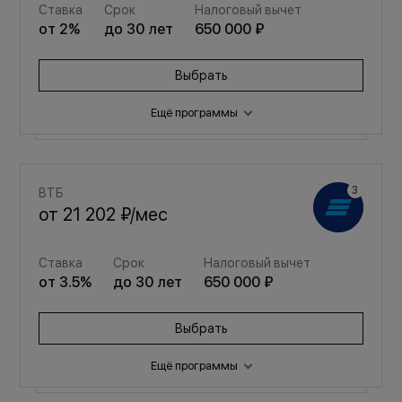
Ставка
Срок
Налоговый вычет
от
2
%
до
30
лет
650 000 ₽
Выбрать
Ещё программы
Семейная
ВТБ
от
24 763 ₽
/мес
от
21 202 ₽
/мес
Ставка
Срок
Налоговый вычет
Ставка
Срок
Налоговый вычет
от
3.5
%
до
30
лет
650 000 ₽
от
3.5
%
до
30
лет
650 000 ₽
Выбрать
Выбрать
Ещё программы
Семейная