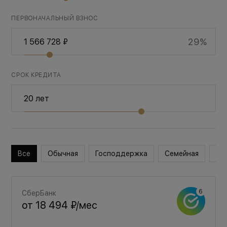
ПЕРВОНАЧАЛЬНЫЙ ВЗНОС
29%
СРОК КРЕДИТА
Все
Обычная
Господдержка
Семейная
Во
СберБанк
от
18 494 ₽
/мес