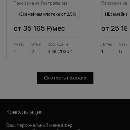
Панорама на Театральном
Панорама на 
НЕсемейная ипотека от 2,5%
НЕсемейная 
от
35 165 ₽
/мес
от
25 18
Литер
Этаж
Срок сдачи
Литер
Этаж
1
2
3 кв. 2026 г.
1
5
Смотреть похожие
Консультация
Ваш персональный менеджер