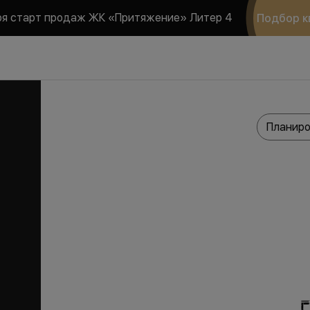
ря старт продаж ЖК «Притяжение» Литер 4
Подбор к
Планиро