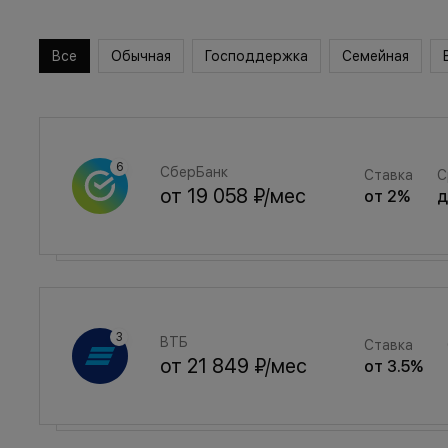
Все
Обычная
Господдержка
Семейная
СберБанк
Ставка
С
от
19 058 ₽
/мес
от
2
%
Семейная
Ставка
ВТБ
Ставка
от
25 519 ₽
/мес
от
3.5
%
от
21 849 ₽
/мес
от
3.5
%