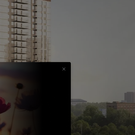
Срок
до
30
лет
Выбрать
вычет