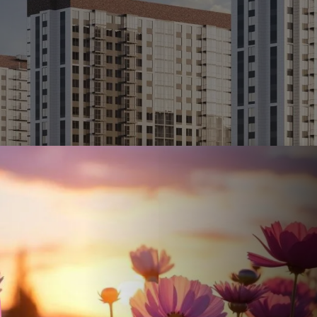
Ставка
Обычная
от
17.5
%
от
56 695 ₽
/мес
Налоговый 
650 000 ₽