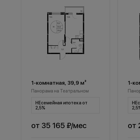
1-комнатная, 39,9 м²
1-ко
Панорама на Театральном
Пано
НЕсемейная ипотека от
НЕс
2,5%
2,5
от
35 165 ₽
/мес
от