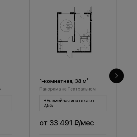
1-комнатная, 38 м²
1
м
Панорама на Театральном
П
т
НЕсемейная ипотека от
2,5%
от
33 491 ₽
/мес