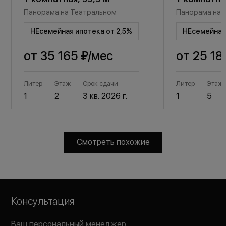
Панорама на Театральном
Панорама на 
НЕсемейная ипотека от 2,5%
НЕсемейная 
от
35 165 ₽
/мес
от
25 18
Литер
Этаж
Срок сдачи
Литер
Этаж
1
2
3 кв. 2026 г.
1
5
Смотреть похожие
Консультация
Ваш персональный менеджер