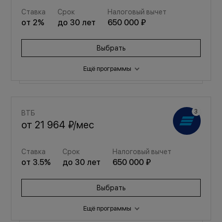
Ставка
Срок
Налоговый вычет
от
2
%
до
30
лет
650 000 ₽
Выбрать
Ещё программы
Семейная
ВТБ
от
25 654 ₽
/мес
от
21 964 ₽
/мес
Ставка
Срок
Налоговый вычет
Ставка
Срок
Налоговый вычет
от
3.5
%
до
30
лет
650 000 ₽
от
3.5
%
до
30
лет
650 000 ₽
Выбрать
Выбрать
Ещё программы
Семейная