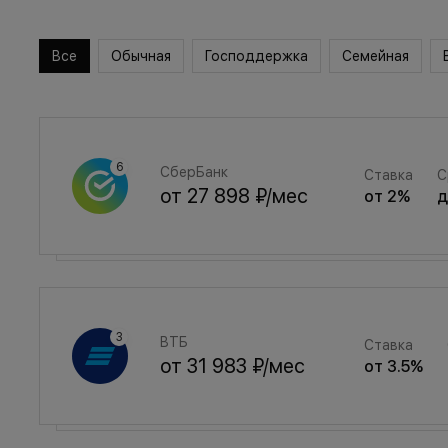
Все
Обычная
Господдержка
Семейная
СберБанк
Ставка
С
от
27 898 ₽
/мес
от
2
%
Семейная
Ставка
ВТБ
Ставка
от
37 356 ₽
/мес
от
3.5
%
от
31 983 ₽
/мес
от
3.5
%