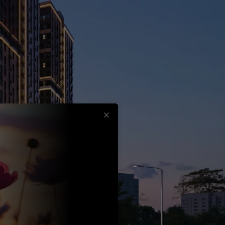
Срок
до
30
лет
Выбрать
вычет