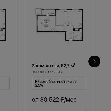
2-комнатная, 52,7 м²
2
Звезда Столицы 2
З
т
НЕсемейная ипотека от
2,5%
с
от
30 522 ₽
/мес