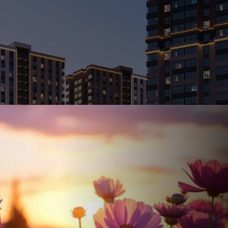
Ставка
Обычная
от
17.5
%
от
82 993 ₽
/мес
Налоговый 
650 000 ₽