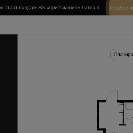
ря старт продаж ЖК «Притяжение» Литер 4
Подбор к
Планиро