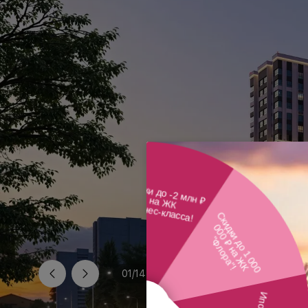
01
/
14