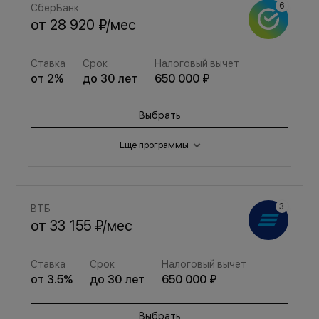
СберБанк
от
28 920 ₽
/мес
Ставка
Срок
Налоговый вычет
от
2
%
до
30
лет
650 000 ₽
Выбрать
Ещё программы
Семейная
ВТБ
от
38 725 ₽
/мес
от
33 155 ₽
/мес
Ставка
Срок
Налоговый вычет
Ставка
Срок
Налоговый вычет
от
3.5
%
до
30
лет
650 000 ₽
от
3.5
%
до
30
лет
650 000 ₽
Выбрать
Выбрать