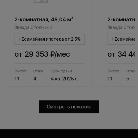
2-комнатная, 48,04 м²
2-комнатная
Звезда Столицы 2
Звезда Столи
НЕсемейная ипотека от 2,5%
НЕсемейная 
от
29 353 ₽
/мес
от
34 46
Литер
Этаж
Срок сдачи
Литер
Этаж
1.1
4
4 кв. 2028 г.
1.1
5
Смотреть похожие