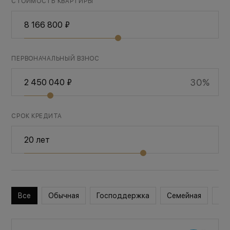
СТОИМОСТЬ КВАРТИРЫ
ПЕРВОНАЧАЛЬНЫЙ ВЗНОС
30%
СРОК КРЕДИТА
Все
Обычная
Господдержка
Семейная
Во