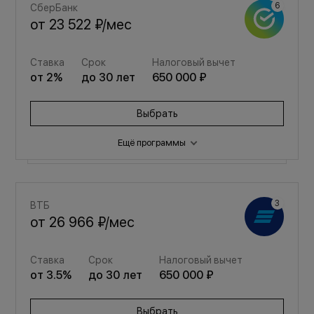
СберБанк
от
23 522 ₽
/мес
Ставка
Срок
Налоговый вычет
от
2
%
до
30
лет
650 000 ₽
Выбрать
Ещё программы
Семейная
ВТБ
от
31 496 ₽
/мес
от
26 966 ₽
/мес
Ставка
Срок
Налоговый вычет
Ставка
Срок
Налоговый вычет
от
3.5
%
до
30
лет
650 000 ₽
от
3.5
%
до
30
лет
650 000 ₽
Выбрать
Выбрать