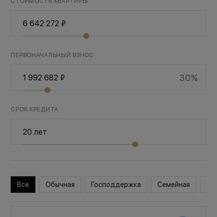
СТОИМОСТЬ КВАРТИРЫ
ПЕРВОНАЧАЛЬНЫЙ ВЗНОС
30%
СРОК КРЕДИТА
Все
Обычная
Господдержка
Семейная
Во