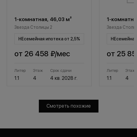
1-комнатная, 46,03 м²
1-комнатная
Звезда Столицы 2
Звезда Столи
НЕсемейная ипотека от 2,5%
НЕсемейная 
от
26 458 ₽
/мес
от
25 85
Литер
Этаж
Срок сдачи
Литер
Этаж
1.1
4
4 кв. 2028 г.
1.1
4
Смотреть похожие