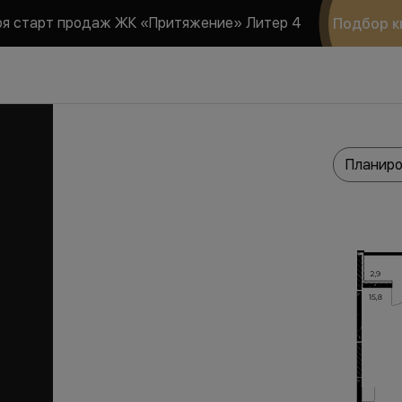
ря старт продаж ЖК «Притяжение» Литер 4
Подбор к
Планиро