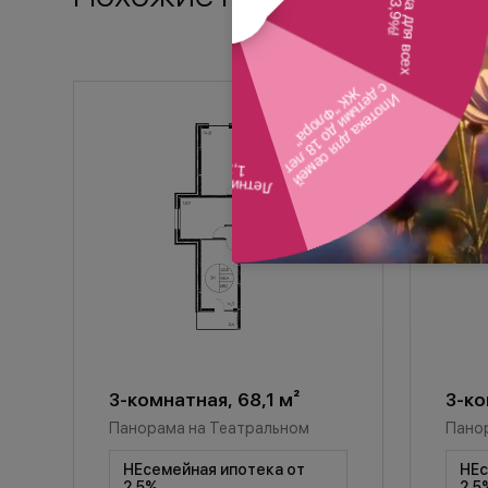
3-комнатная, 68,1 м²
3-ко
Панорама на Театральном
Пано
НЕсемейная ипотека от
НЕс
2,5%
2,5