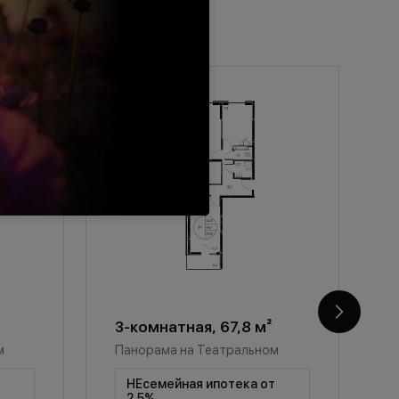
3-комнатная, 67,8 м²
3
м
Панорама на Театральном
П
т
НЕсемейная ипотека от
2,5%