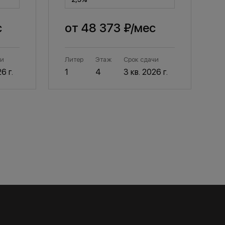
с
от
48 373 ₽
/мес
чи
Литер
Этаж
Срок сдачи
Л
6 г.
1
4
3 кв. 2026 г.
1