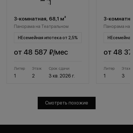
3-комнатная, 68,1 м²
3-комнатная
Панорама на Театральном
Панорама на 
НЕсемейная ипотека от 2,5%
НЕсемейная 
от
48 587 ₽
/мес
от
48 37
Литер
Этаж
Срок сдачи
Литер
Этаж
1
2
3 кв. 2026 г.
1
3
Смотреть похожие