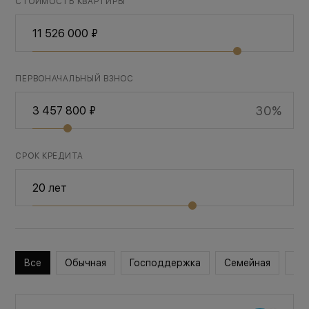
СТОИМОСТЬ КВАРТИРЫ
ПЕРВОНАЧАЛЬНЫЙ ВЗНОС
30%
СРОК КРЕДИТА
Все
Обычная
Господдержка
Семейная
Во