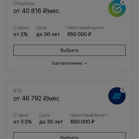
СберБанк
от
40 816 ₽
/мес
Ставка
Срок
Налоговый вычет
от
2
%
до
30
лет
650 000 ₽
Выбрать
Ещё программы
Семейная
ВТБ
от
54 653 ₽
/мес
от
46 792 ₽
/мес
Ставка
Срок
Налоговый вычет
Ставка
Срок
Налоговый вычет
от
3.5
%
до
30
лет
650 000 ₽
от
3.5
%
до
30
лет
650 000 ₽
Выбрать
Выбрать