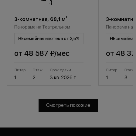
3-комнатная, 68,1 м²
3-комнатная
Панорама на Театральном
Панорама на 
НЕсемейная ипотека от 2,5%
НЕсемейная 
от
48 587 ₽
/мес
от
48 37
Литер
Этаж
Срок сдачи
Литер
Этаж
1
2
3 кв. 2026 г.
1
3
Смотреть похожие