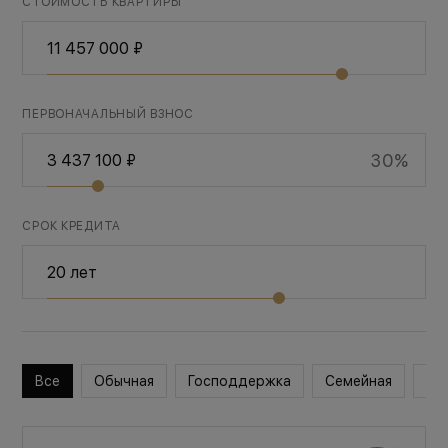
СТОИМОСТЬ КВАРТИРЫ
ПЕРВОНАЧАЛЬНЫЙ ВЗНОС
30%
СРОК КРЕДИТА
Все
Обычная
Господдержка
Семейная
Во