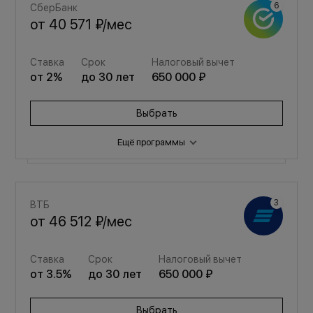
СберБанк
от
40 571 ₽
/мес
Ставка
Срок
Налоговый вычет
от
2
%
до
30
лет
650 000 ₽
Выбрать
Ещё программы
Семейная
ВТБ
от
54 326 ₽
/мес
от
46 512 ₽
/мес
Ставка
Срок
Налоговый вычет
Ставка
Срок
Налоговый вычет
от
3.5
%
до
30
лет
650 000 ₽
от
3.5
%
до
30
лет
650 000 ₽
Выбрать
Выбрать