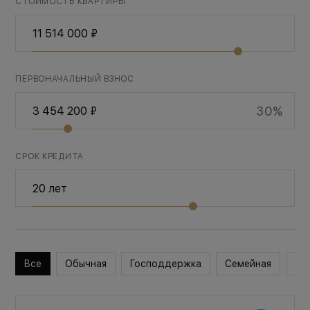
СТОИМОСТЬ КВАРТИРЫ
ПЕРВОНАЧАЛЬНЫЙ ВЗНОС
30%
СРОК КРЕДИТА
Все
Обычная
Господдержка
Семейная
Во