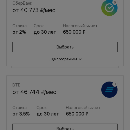
СберБанк
от
40 773 ₽
/мес
Ставка
Срок
Налоговый вычет
от
2
%
до
30
лет
650 000 ₽
Выбрать
Ещё программы
Семейная
ВТБ
от
54 597 ₽
/мес
от
46 744 ₽
/мес
Ставка
Срок
Налоговый вычет
Ставка
Срок
Налоговый вычет
от
3.5
%
до
30
лет
650 000 ₽
от
3.5
%
до
30
лет
650 000 ₽
Выбрать
Выбрать