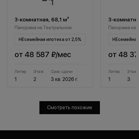
3-комнатная, 68,1 м²
3-комнатная
Панорама на Театральном
Панорама на 
НЕсемейная ипотека от 2,5%
НЕсемейная 
от
48 587 ₽
/мес
от
48 37
Литер
Этаж
Срок сдачи
Литер
Этаж
1
2
3 кв. 2026 г.
1
3
Смотреть похожие