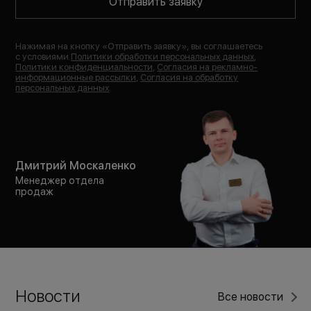
Отправить заявку
Нажимая на кнопку «
Отправить заявку
», вы соглашаетесь
с условиями
Политики обработки персональных данных
,
Политики конфиденциальности
,
Согласия на рекламно-
информационные рассылки
,
Согласия на обработку
персональных данных
.
Дмитрий Москаленко
Менеджер отдела
продаж
Новости
Все новости