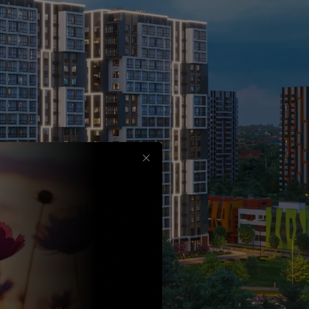
Срок
до
30
лет
Выбрать
вычет