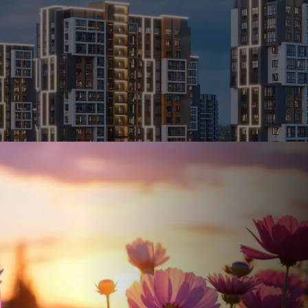
Ставка
Обычная
от
17.5
%
от
29 307 ₽
/мес
Налоговый 
650 000 ₽