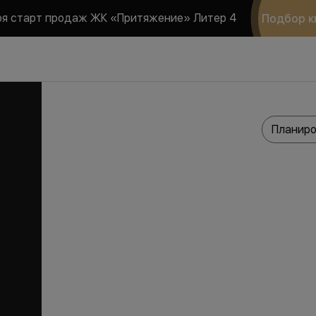
ря старт продаж ЖК «Притяжение» Литер 4
Подбор к
Планиро