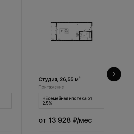
Студия, 26,55 м²
С
Притяжение
П
т
НЕсемейная ипотека от
2,5%
от
13 928 ₽
/мес