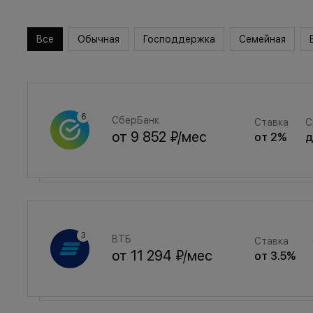
Все
Обычная
Господдержка
Семейная
СберБанк
Ставка
С
от
9 852 ₽
/мес
от
2
%
Семейная
Ставка
ВТБ
Ставка
от
13 192 ₽
/мес
от
3.5
%
от
11 294 ₽
/мес
от
3.5
%