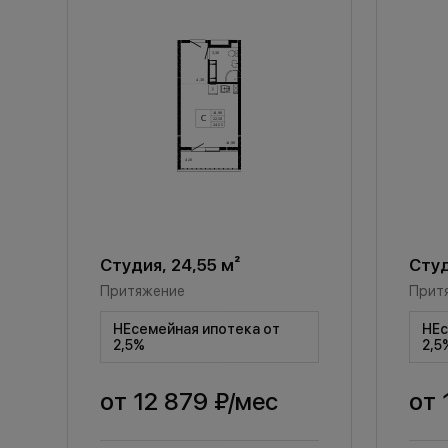
Студия, 24,55 м²
Студ
Притяжение
Прит
НЕсемейная ипотека от
НЕс
2,5%
2,5
от
12 879 ₽
/мес
от