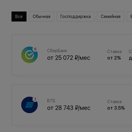
Все
Обычная
Господдержка
Семейная
СберБанк
Ставка
С
от
25 072 ₽
/мес
от
2
%
Семейная
Ставка
ВТБ
Ставка
от
33 572 ₽
/мес
от
3.5
%
от
28 743 ₽
/мес
от
3.5
%