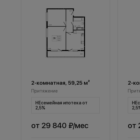
2-комнатная, 59,25 м²
2-ко
Притяжение
Прит
НЕсемейная ипотека от
НЕс
2,5%
2,5
от
29 840 ₽
/мес
от