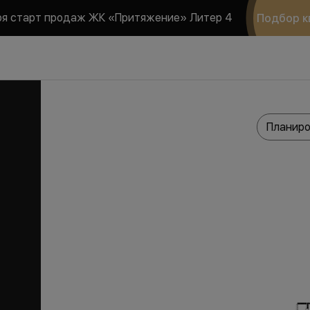
ря старт продаж ЖК «Притяжение» Литер 4
Подбор к
Планиро