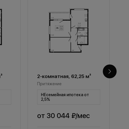
²
2-комнатная, 62,25 м²
2
Притяжение
П
т
НЕсемейная ипотека от
2,5%
от
30 044 ₽
/мес