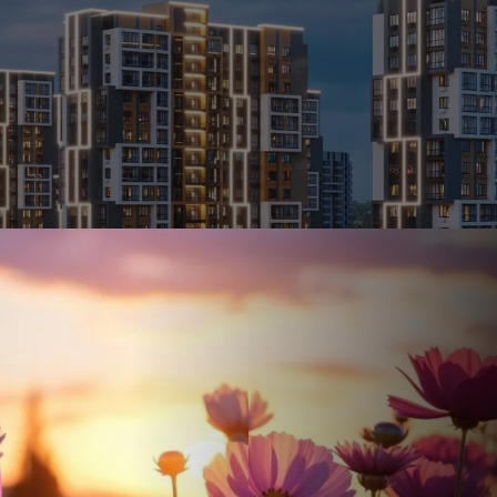
Ставка
Обычная
от
17.5
%
от
74 585 ₽
/мес
Налоговый 
650 000 ₽