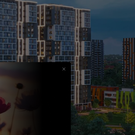
Срок
до
30
лет
Выбрать
вычет