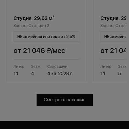
Студия, 29,62 м²
Студия, 29,
Звезда Столицы 2
Звезда Столи
НЕсемейная ипотека от 2,5%
НЕсемейная 
от
21 046 ₽
/мес
от
21 04
Литер
Этаж
Срок сдачи
Литер
Этаж
1.1
4
4 кв. 2028 г.
1.1
5
Смотреть похожие