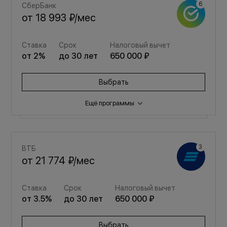
СберБанк
от
18 993 ₽
/мес
Ставка
Срок
Налоговый вычет
от
2
%
до
30
лет
650 000 ₽
Выбрать
Ещё программы
Семейная
ВТБ
от
25 433 ₽
/мес
от
21 774 ₽
/мес
Ставка
Срок
Налоговый вычет
Ставка
Срок
Налоговый вычет
от
3.5
%
до
30
лет
650 000 ₽
от
3.5
%
до
30
лет
650 000 ₽
Выбрать
Выбрать