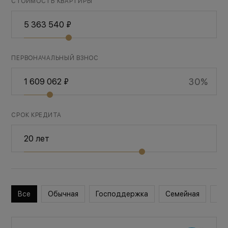
СТОИМОСТЬ КВАРТИРЫ
ПЕРВОНАЧАЛЬНЫЙ ВЗНОС
30%
СРОК КРЕДИТА
Все
Обычная
Господдержка
Семейная
Во